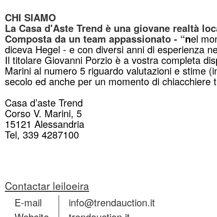
CHI SIAMO
La Casa d'Aste Trend è una giovane realtà loca
Composta da un team appassionato - “
n
el mon
diceva Hegel - e con diversi anni di esperienza nel
Il titolare Giovanni Porzio è a vostra completa disp
Marini al numero 5 riguardo valutazioni e stime (in
secolo ed anche per un momento di chiacchiere tr
Casa d’aste Trend
Corso V. Marini, 5
15121 Alessandria
Tel, 339 4287100
Contactar leiloeira
E-mail
info@trendauction.it
Website
trendauction.it