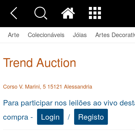
Arte
Colecionáveis
Jóias
Artes Decorati
Trend Auction
Corso V. Marini, 5 15121 Alessandria
Para participar nos leilões ao vivo dest
compra -
Login
/
Registo